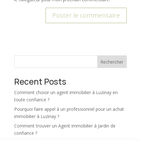
A
l
t
e
r
Rechercher
n
a
t
Recent Posts
i
v
Comment choisir un agent immobilier à Luzinay en
e
toute confiance ?
:
Pourquoi faire appel à un professionnel pour un achat
immobilier à Luzinay ?
Comment trouver un Agent immobilier à Jardin de
confiance ?