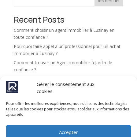
Rechercher
n
a
t
Recent Posts
i
v
Comment choisir un agent immobilier à Luzinay en
e
toute confiance ?
:
Pourquoi faire appel à un professionnel pour un achat
immobilier à Luzinay ?
Comment trouver un Agent immobilier à Jardin de
confiance ?
Pourquoi choisir une agence immobilière à Luzinay
Gérer le consentement aux
pour vendre son bien ?
cookies
Comment se déroule une expertise immobilière à
Jardin ?
Pour offrir les meilleures expériences, nous utilisons des technologies
telles que les cookies pour stocker et/ou accéder aux informations des
appareils.
Recent Comments
Aucun commentaire à afficher.
Accepter