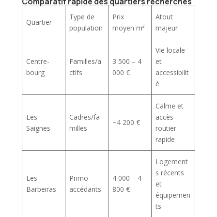
Comparatif rapide des quartiers recherchés
Type de
Prix
Atout
Quartier
population
moyen m²
majeur
Vie locale
Centre-
Familles/a
3 500 – 4
et
bourg
ctifs
000 €
accessibilit
é
Calme et
Les
Cadres/fa
accès
~4 200 €
Saignes
milles
routier
rapide
Logement
s récents
Les
Primo-
4 000 – 4
et
Barbeiras
accédants
800 €
équipemen
ts