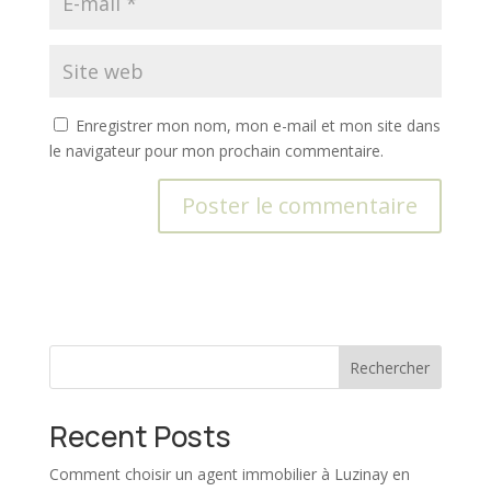
Enregistrer mon nom, mon e-mail et mon site dans
le navigateur pour mon prochain commentaire.
A
l
t
e
r
Rechercher
n
a
t
Recent Posts
i
v
Comment choisir un agent immobilier à Luzinay en