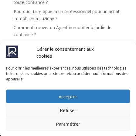
e
toute confiance ?
:
Pourquoi faire appel à un professionnel pour un achat
immobilier à Luzinay ?
Comment trouver un Agent immobilier à Jardin de
confiance ?
Pourquoi choisir une agence immobilière à Luzinay
Gérer le consentement aux
pour vendre son bien ?
cookies
Comment se déroule une expertise immobilière à
Jardin ?
Pour offrir les meilleures expériences, nous utilisons des technologies
telles que les cookies pour stocker et/ou accéder aux informations des
appareils.
Recent Comments
Aucun commentaire à afficher.
Accepter
Refuser
Site web réalisé par l'agence de communication
Paramétrer
Gentleview©2026