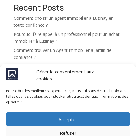
t
Recent Posts
i
v
Comment choisir un agent immobilier à Luzinay en
e
toute confiance ?
:
Pourquoi faire appel à un professionnel pour un achat
immobilier à Luzinay ?
Comment trouver un Agent immobilier à Jardin de
confiance ?
Pourquoi choisir une agence immobilière à Luzinay
Gérer le consentement aux
pour vendre son bien ?
cookies
Comment se déroule une expertise immobilière à
Jardin ?
Pour offrir les meilleures expériences, nous utilisons des technologies
telles que les cookies pour stocker et/ou accéder aux informations des
appareils.
Recent Comments
Aucun commentaire à afficher.
Accepter
Refuser