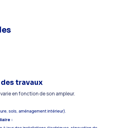
des
 des travaux
 varie en fonction de son ampleur.
ure, sols, aménagement intérieur).
aire :
e à jour des installations électriques, rénovation de