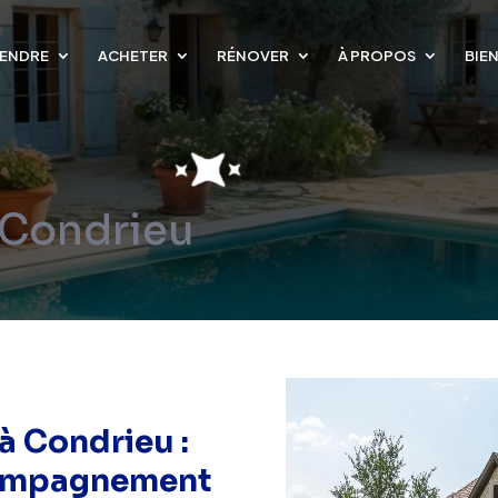
ENDRE
ACHETER
RÉNOVER
À PROPOS
BIE
 Condrieu
à Condrieu :
compagnement