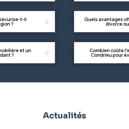
écurise-t-il
Quels avantages off
égion ?
divorce ou
mobilière et un
Combien coûte l’i
ndant ?
Condrieu pour év
Actualités