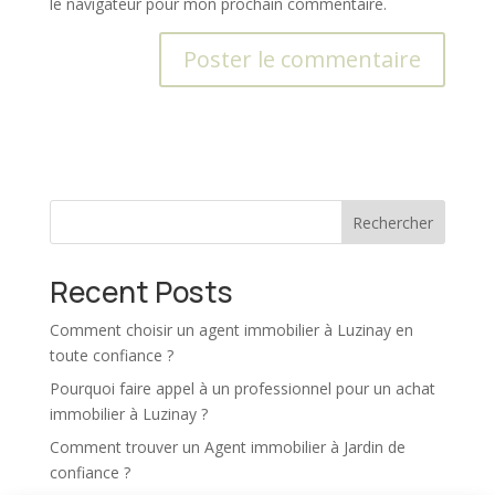
le navigateur pour mon prochain commentaire.
A
l
t
e
r
Rechercher
n
a
t
Recent Posts
i
v
Comment choisir un agent immobilier à Luzinay en
e
toute confiance ?
:
Pourquoi faire appel à un professionnel pour un achat
immobilier à Luzinay ?
Comment trouver un Agent immobilier à Jardin de
confiance ?