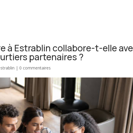
ENDRE
ACHETER
RÉNOVER
À PROPOS
BIE
 à Estrablin collabore-t-elle av
urtiers partenaires ?
strablin
|
0 commentaires