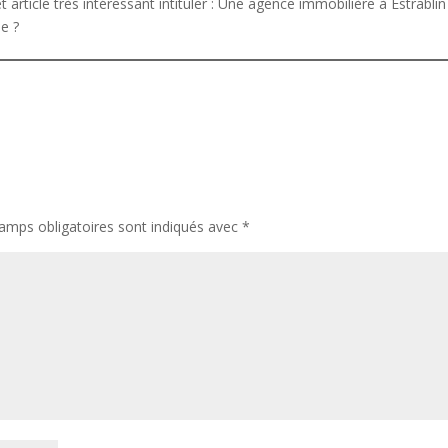
rticle très intéressant intituler :
Une agence immobilière à Estrablin
le ?
amps obligatoires sont indiqués avec
*