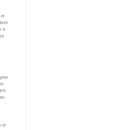
 et
lient
r à
ise
 plan
ite
ment
ais.
e et