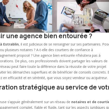
sir une agence bien entourée ?
à Estrablin
, il est judicieux de se renseigner sur ses partenaires. Po
 ou plusieurs notaires ? A-t-elle des courtiers de confiance à
pagnement proposé ? Une agence bien entourée n’hésitera pas à
aborations. De plus, ces professionnels doivent partager les valeurs de
e réseau peut faire toute la différence dans la réussite de votre projet
’éviter les démarches superflues et de bénéficier de conseils concrets. 
ez en efficacité et en sérénité, que vous soyez vendeur ou acquéreur.
ration stratégique au service de vot
euse s’appuie généralement sur un réseau de
notaires et de courti
agnement complet, fiable et fluide, tant sur les aspects juridiques q