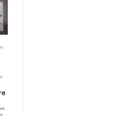
sez
En
re
ers
ue