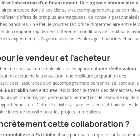
iliter l’obtention d’un financement
. Une
agence immobilière à
tenaires propose donc à ses clients un accompagnement plus complet.
néficier d’offres de prêt plus avantageuses, de conseils personnalisés
s bancaires. En effet, le courtier fait office d’intermédiaire entre le c
met de comparer rapidement différentes conditions de crédit sans avoi
rtiers expérimentés, l’agence anticipe les blocages financiers et sécur
our le vendeur et l’acheteur
tiers ne sont pas un simple plus : elles apportent
une réelle valeur
urisation accrue de la transaction, une meilleure préparation des
teur, c’est l’assurance d’un accompagnement personnalisé, tant sur le
e à Estrablin
bien entourée réduit donc le stress des démarches, év
du projet. En outre, ces partenariats permettent de résoudre rapide
ypothèques, etc. Cette réactivité rassure les clients et fluidifie les dél
ble levier de réussite pour les projets immobiliers.
crètement cette collaboration ?
e immobilière
à Estrablin
et ses partenaires repose sur la confianc