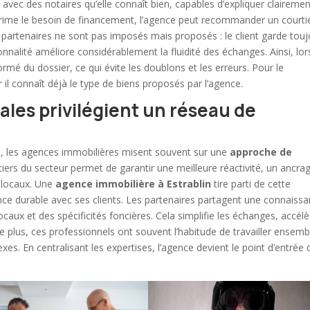
s avec des notaires qu’elle connaît bien, capables d’expliquer clairemen
prime le besoin de financement, l’agence peut recommander un courti
es partenaires ne sont pas imposés mais proposés : le client garde tou
sionnalité améliore considérablement la fluidité des échanges. Ainsi, lor
rmé du dossier, ce qui évite les doublons et les erreurs. Pour le
 il connaît déjà le type de biens proposés par l’agence.
ales privilégient un réseau de
n
, les agences immobilières misent souvent sur une
approche de
tiers du secteur permet de garantir une meilleure réactivité, un ancra
x locaux. Une
agence immobilière
à Estrablin
tire parti de cette
nce durable avec ses clients. Les partenaires partagent une connaiss
aux et des spécificités foncières. Cela simplifie les échanges, accélè
De plus, ces professionnels ont souvent l’habitude de travailler ensemb
exes. En centralisant les expertises, l’agence devient le point d’entrée 