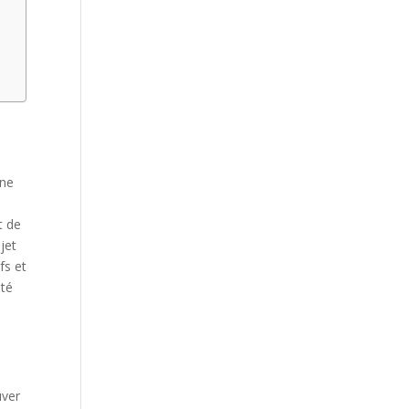
Une
t de
jet
fs et
ité
uver