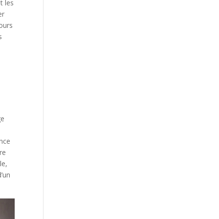
t les
er
jours
s
ge
ance
re
le,
d’un