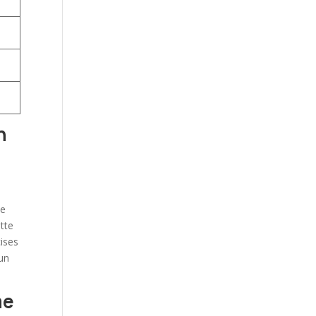
n
de
ette
ises
 un
me