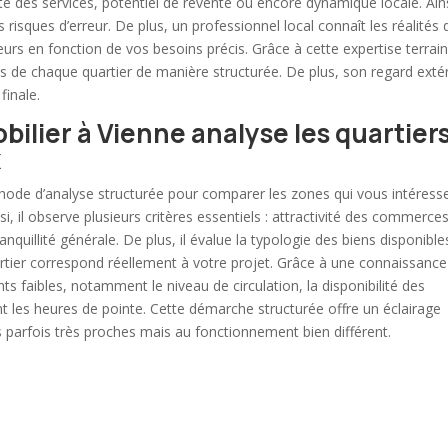
mité des services, potentiel de revente ou encore dynamique locale. Ains
 risques d’erreur. De plus, un professionnel local connaît les réalités 
rs en fonction de vos besoins précis. Grâce à cette expertise terrain,
tes de chaque quartier de manière structurée. De plus, son regard exté
finale.
lier à Vienne analyse les quartier
x
hode d’analyse structurée pour comparer les zones qui vous intéress
i, il observe plusieurs critères essentiels : attractivité des commerces
anquillité générale. De plus, il évalue la typologie des biens disponible
rtier correspond réellement à votre projet. Grâce à une connaissance
ints faibles, notamment le niveau de circulation, la disponibilité des
t les heures de pointe. Cette démarche structurée offre un éclairage
s parfois très proches mais au fonctionnement bien différent.