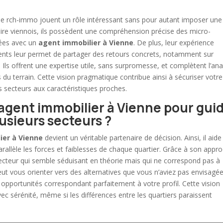
 rch-immo jouent un rôle intéressant sans pour autant imposer une
itoire viennois, ils possèdent une compréhension précise des micro-
isées avec un
agent immobilier à Vienne
. De plus, leur expérience
érents leur permet de partager des retours concrets, notamment sur
. Ils offrent une expertise utile, sans surpromesse, et complètent l’an
u terrain. Cette vision pragmatique contribue ainsi à sécuriser votre
rs secteurs aux caractéristiques proches.
agent immobilier à Vienne pour gui
lusieurs secteurs ?
ier à Vienne
devient un véritable partenaire de décision. Ainsi, il aide
 parallèle les forces et faiblesses de chaque quartier. Grâce à son appr
secteur qui semble séduisant en théorie mais qui ne correspond pas à
eut vous orienter vers des alternatives que vous n’aviez pas envisagée
s opportunités correspondant parfaitement à votre profil. Cette vision
ec sérénité, même si les différences entre les quartiers paraissent