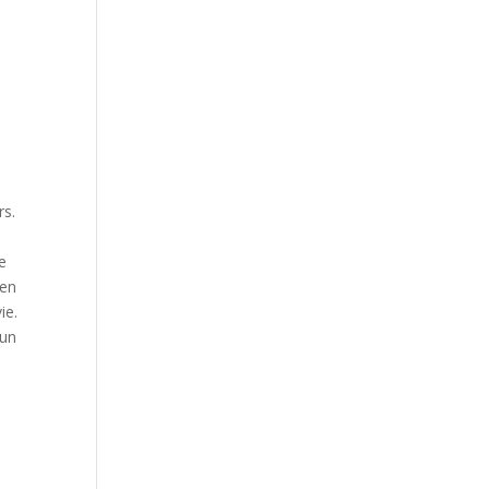
rs.
e
 en
ie.
’un