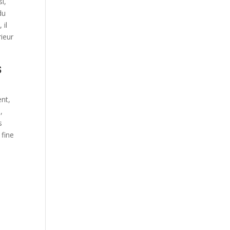
i,
du
 il
rieur
s
ent,
,
s
 fine