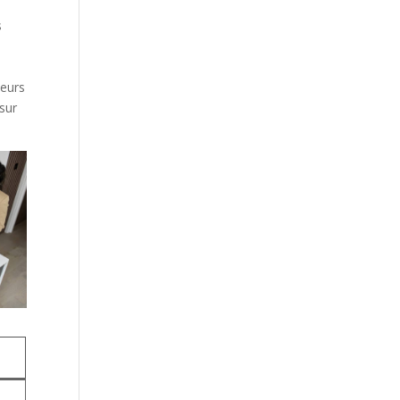
s
teurs
 sur