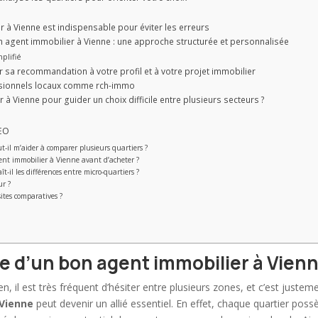
er à Vienne est indispensable pour éviter les erreurs
 agent immobilier à Vienne : une approche structurée et personnalisée
plifié
sa recommandation à votre profil et à votre projet immobilier
essionnels locaux comme rch-immo
à Vienne pour guider un choix difficile entre plusieurs secteurs ?
SEO
-il m’aider à comparer plusieurs quartiers ?
ent immobilier à Vienne avant d’acheter ?
t-il les différences entre micro-quartiers ?
ur ?
ites comparatives ?
 d’un bon agent immobilier à Vien
n, il est très fréquent d’hésiter entre plusieurs zones, et c’est justem
 Vienne
peut devenir un allié essentiel. En effet, chaque quartier poss