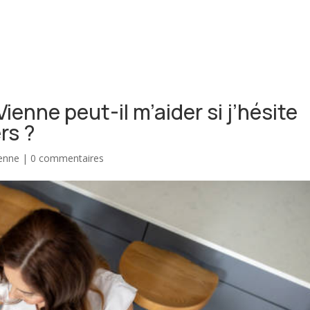
ENDRE
ACHETER
RÉNOVER
À PROPOS
BIE
ienne peut-il m’aider si j’hésite
rs ?
ienne
|
0 commentaires