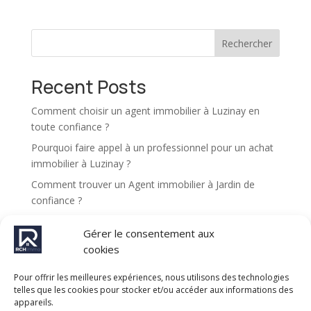
e
r
Rechercher
n
a
t
Recent Posts
i
v
Comment choisir un agent immobilier à Luzinay en
e
toute confiance ?
:
Pourquoi faire appel à un professionnel pour un achat
immobilier à Luzinay ?
Comment trouver un Agent immobilier à Jardin de
confiance ?
Pourquoi choisir une agence immobilière à Luzinay
Gérer le consentement aux
pour vendre son bien ?
cookies
Comment se déroule une expertise immobilière à
Jardin ?
Pour offrir les meilleures expériences, nous utilisons des technologies
telles que les cookies pour stocker et/ou accéder aux informations des
appareils.