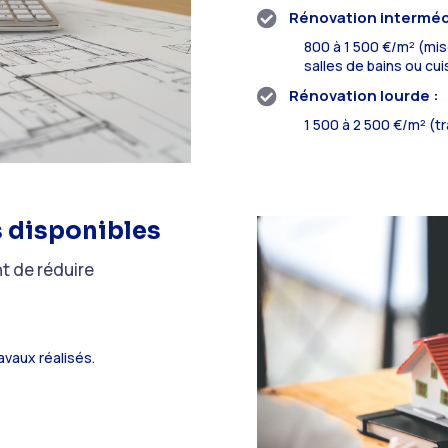
Rénovation intermédi

800 à 1 500 €/m² (mis
salles de bains ou cui
Rénovation lourde :

1 500 à 2 500 €/m² (t
es disponibles
nt de réduire
avaux réalisés.