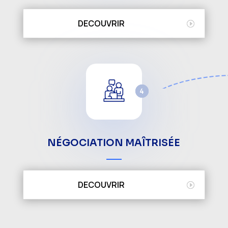
DECOUVRIR
4
1
NÉGOCIATION MAÎTRISÉE
DECOUVRIR