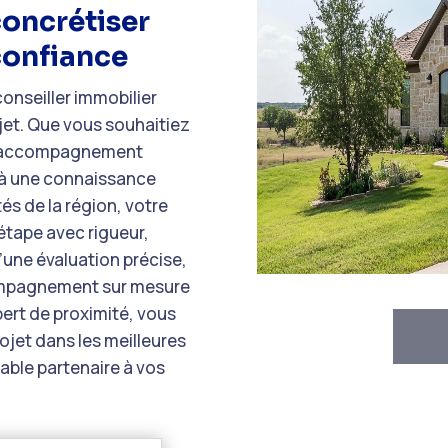
oncrétiser
confiance
conseiller immobilier
ojet. Que vous souhaitiez
un accompagnement
e à une connaissance
és de la région, votre
tape avec rigueur,
d’une évaluation précise,
mpagnement sur mesure
pert de proximité, vous
jet dans les meilleures
table partenaire à vos