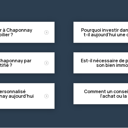
ier à Chaponnay
Pourquoi investir da
ilier ?
t-il aujourd’hui une
 Chaponnay par
Est-il nécessaire de 
ifié ?
son bien immo
ersonnalisé
Comment un conseill
nay aujourd’hui
l’achat ou l